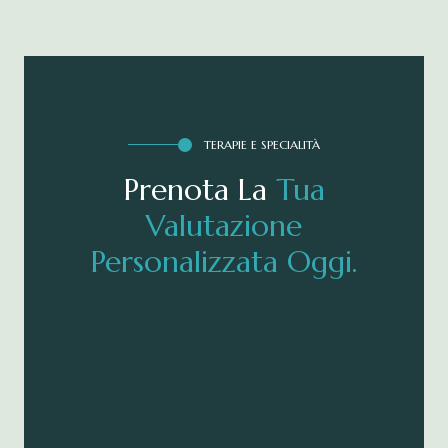
TERAPIE E SPECIALITÀ
Prenota La
T
u
a
V
a
l
u
t
a
z
i
o
n
e
P
e
r
s
o
n
a
l
i
z
z
a
t
a
O
g
g
i
.