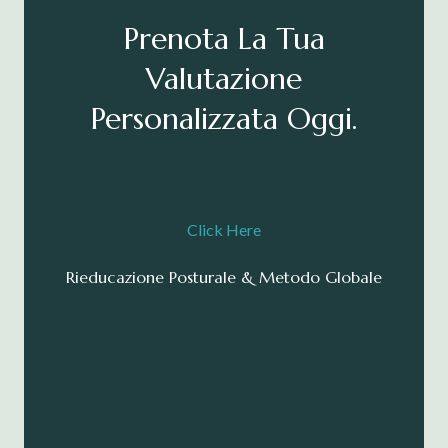
Prenota La
T
U
A
V
A
L
U
T
A
Z
I
O
N
E
P
E
R
S
O
N
A
L
I
Z
Z
A
T
A
O
G
G
I
.
Click Here
Rieducazione Posturale & Metodo Globale